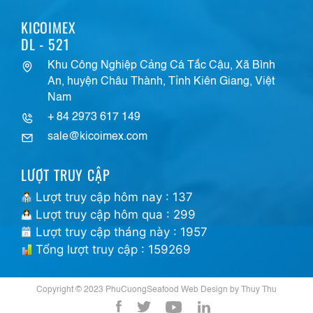
KICOIMEX
DL - 521
Khu Công Nghiệp Cảng Cá Tắc Cậu, Xã Bình
An, huyện Châu Thành, Tỉnh Kiên Giang, Việt
Nam
+ 84 2973 617 149
sale@kicoimex.com
LƯỢT TRUY CẬP
Lượt truy cập hôm nay : 137
Lượt truy cập hôm qua : 299
Lượt truy cập tháng này : 1957
Tổng lượt truy cập : 159269
Copyright © 2023 PhuCuongSeafood Web Design by Thuy Thu