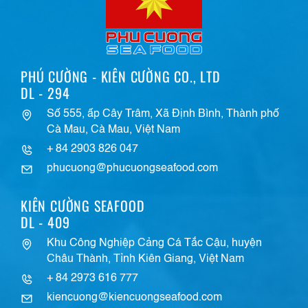
PHÚ CƯỜNG - KIÊN CƯỜNG CO., LTD
DL - 294
Số 555, ấp Cây Trâm, Xã Định Bình, Thành phố
Cà Mau, Cà Mau, Việt Nam
+ 84 2903 826 047
phucuong@phucuongseafood.com
KIÊN CƯỜNG SEAFOOD
DL - 409
Khu Công Nghiệp Cảng Cá Tắc Cậu, huyện
Châu Thành, Tỉnh Kiên Giang, Việt Nam
+ 84 2973 616 777
kiencuong@kiencuongseafood.com