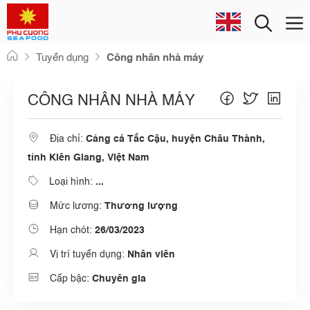
Men
Skip
Tuyển dụng
Công nhân nhà máy
to
content
CÔNG NHÂN NHÀ MÁY
Địa chỉ:
Cảng cá Tắc Cậu, huyện Châu Thành,
tỉnh Kiên Giang, Việt Nam
Loại hình:
...
Mức lương:
Thương lượng
Hạn chót:
26/03/2023
Vị trí tuyển dụng:
Nhân viên
Cấp bậc:
Chuyên gia