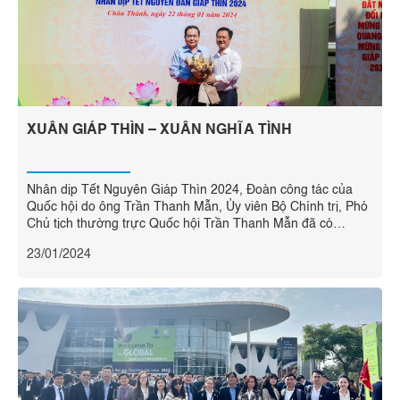
XUÂN GIÁP THÌN – XUÂN NGHĨA TÌNH
Nhân dịp Tết Nguyên Giáp Thìn 2024, Đoàn công tác của
Quốc hội do ông Trần Thanh Mẫn, Ủy viên Bộ Chính trị, Phó
Chủ tịch thường trực Quốc hội Trần Thanh Mẫn đã có
chuyến thăm và tặng quà cho công nhân tại Công ty CP Chế
23/01/2024
biến Thủy sản Xuất nhập khẩu Kiên ...
Read more