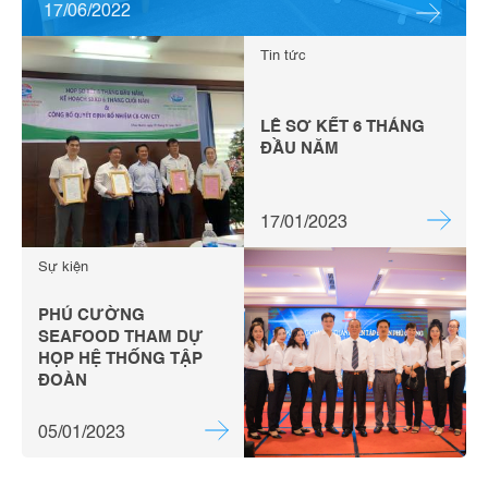
17/06/2022
Tin tức
LỄ SƠ KẾT 6 THÁNG
ĐẦU NĂM
17/01/2023
Sự kiện
PHÚ CƯỜNG
SEAFOOD THAM DỰ
HỌP HỆ THỐNG TẬP
ĐOÀN
05/01/2023