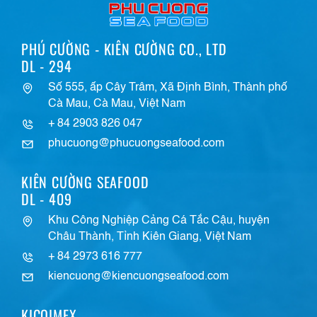
PHÚ CƯỜNG - KIÊN CƯỜNG CO., LTD
DL - 294
Số 555, ấp Cây Trâm, Xã Định Bình, Thành phố
Cà Mau, Cà Mau, Việt Nam
+ 84 2903 826 047
phucuong@phucuongseafood.com
KIÊN CƯỜNG SEAFOOD
DL - 409
Khu Công Nghiệp Cảng Cá Tắc Cậu, huyện
Châu Thành, Tỉnh Kiên Giang, Việt Nam
+ 84 2973 616 777
kiencuong@kiencuongseafood.com
KICOIMEX