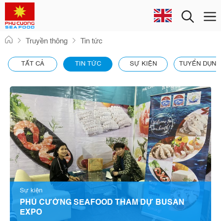
Men
Skip
Truyền thông
Tin tức
to
content
TẤT CẢ
TIN TỨC
SỰ KIỆN
TUYỂN DỤNG
Sự kiện
PHÚ CƯỜNG SEAFOOD THAM DỰ BUSAN
EXPO