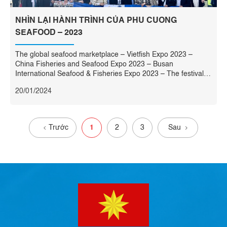
NHÌN LẠI HÀNH TRÌNH CỦA PHU CUONG
SEAFOOD – 2023
The global seafood marketplace – Vietfish Expo 2023 –
China Fisheries and Seafood Expo 2023 – Busan
International Seafood & Fisheries Expo 2023 – The festival
Tôm Cà Mau 2023. Với mong muốn mang sản phẩm của
20/01/2024
Phu Cuong seafood đến gần hơn nữa với người tiêu dùng
trong nước và thế giới, hòa chung ...
Read more
Trước
1
2
3
Sau