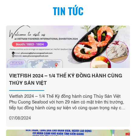
TIN TỨC
VIETFISH 2024 – 1/4 THẾ KỶ ĐỒNG HÀNH CÙNG
THỦY SẢN VIỆT
Vietfish 2024 – 1/4 Thế Kỷ đồng hành cùng Thủy Sản Việt
Phu Cuong Seafood với hơn 29 năm có mặt trên thị trường,
tiếp tục đồng hành cùng sự kiện vô cùng quan trọng này của
ngành. Chúng tôi trân trọng kính mời Quý Khách hàng, Đại
07/08/2024
lý, Hãng tàu, Đối tác truyền thông, ...
Read more