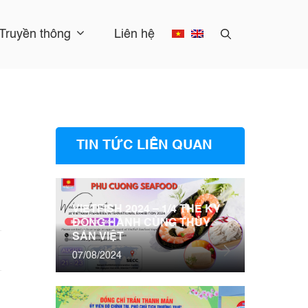
Truyền thông
Liên hệ
TIN TỨC LIÊN QUAN
VIETFISH 2024 – 1/4 THẾ KỶ
ĐỒNG HÀNH CÙNG THỦY
SẢN VIỆT
07/08/2024