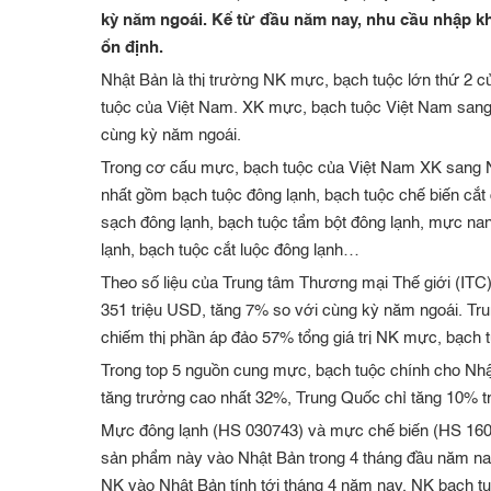
kỳ năm ngoái. Kể từ đầu năm nay, nhu cầu nhập k
ổn định.
Nhật Bản là thị trường NK mực, bạch tuộc lớn thứ 2 
tuộc của Việt Nam. XK mực, bạch tuộc Việt Nam sang
cùng kỳ năm ngoái.
Trong cơ cấu mực, bạch tuộc của Việt Nam XK sang N
nhất gồm bạch tuộc đông lạnh, bạch tuộc chế biến cắt
sạch đông lạnh, bạch tuộc tẩm bột đông lạnh, mực nan
lạnh, bạch tuộc cắt luộc đông lạnh…
Theo số liệu của Trung tâm Thương mại Thế giới (ITC
351 triệu USD, tăng 7% so với cùng kỳ năm ngoái. Tr
chiếm thị phần áp đảo 57% tổng giá trị NK mực, bạch 
Trong top 5 nguồn cung mực, bạch tuộc chính cho Nh
tăng trưởng cao nhất 32%, Trung Quốc chỉ tăng 10% t
Mực đông lạnh (HS 030743) và mực chế biến (HS 1605
sản phẩm này vào Nhật Bản trong 4 tháng đầu năm na
NK vào Nhật Bản tính tới tháng 4 năm nay, NK bạch t