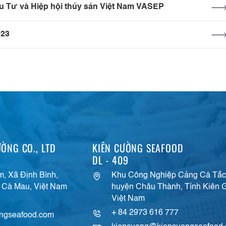
 Tư và Hiệp hội thủy sản Việt Nam VASEP
23
ỜNG CO., LTD
KIÊN CƯỜNG SEAFOOD
DL - 409
m, Xã Định Bình,
Khu Công Nghiệp Cảng Cá Tắc
 Cà Mau, Việt Nam
huyện Châu Thành, Tỉnh Kiên G
Việt Nam
+ 84 2973 616 777
ngseafood.com