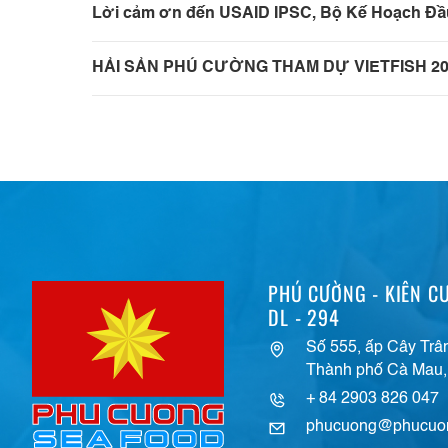
Lời cảm ơn đến USAID IPSC, Bộ Kế Hoạch Đầu
HẢI SẢN PHÚ CƯỜNG THAM DỰ VIETFISH 20
PHÚ CƯỜNG - KIÊN CƯ
DL - 294
Số 555, ấp Cây Trâ
Thành phố Cà Mau,
+ 84 2903 826 047
phucuong@phucuo