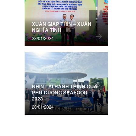
XUÂN GIÁP THÌN – XUÂN
NGHĨA TÌNH
23/01/2024
NHÌN LẠI HÀNH TRÌNH CỦA
PHU CUONG SEAFOOD –
2023
20/01/2024